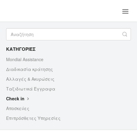
Toggle
Naviga
Αρχική
Αεροπορικά
Ακτοπλοϊκά
Eπικοινωνία
ΚΑΤΗΓΟΡΙΕΣ
Mondial Assistance
Διαδικασία κράτησης
Αλλαγές & Ακυρώσεις
Ταξιδιωτικά Έγγραφα
Check in
Αποσκεύες
Επιπρόσθετες Υπηρεσίες