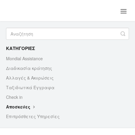
Toggle
Naviga
Αρχική
Αεροπορικά
Ακτοπλοϊκά
Eπικοινωνία
ΚΑΤΗΓΟΡΙΕΣ
Mondial Assistance
Διαδικασία κράτησης
Αλλαγές & Ακυρώσεις
Ταξιδιωτικά Έγγραφα
Check in
Αποσκεύες
Επιπρόσθετες Υπηρεσίες